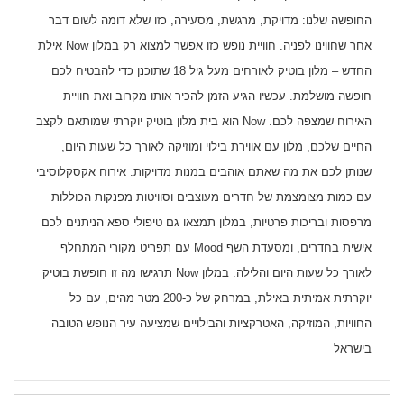
החופשה שלנו: מדויקת, מרגשת, מסעירה, כזו שלא דומה לשום דבר
אחר שחווינו לפניה. חוויית נופש כזו אפשר למצוא רק במלון Now אילת
החדש – מלון בוטיק לאורחים מעל גיל 18 שתוכנן כדי להבטיח לכם
חופשה מושלמת. עכשיו הגיע הזמן להכיר אותו מקרוב ואת חוויית
האירוח שמצפה לכם. Now הוא בית מלון בוטיק יוקרתי שמותאם לקצב
החיים שלכם, מלון עם אווירת בילוי ומוזיקה לאורך כל שעות היום,
שנותן לכם את מה שאתם אוהבים במנות מדויקות: אירוח אקסקלוסיבי
עם כמות מצומצמת של חדרים מעוצבים וסוויטות מפנקות הכוללות
מרפסות ובריכות פרטיות, במלון תמצאו גם טיפולי ספא הניתנים לכם
אישית בחדרים, ומסעדת השף Mood עם תפריט מקורי המתחלף
לאורך כל שעות היום והלילה. במלון Now תרגישו מה זו חופשת בוטיק
יוקרתית אמיתית באילת, במרחק של כ-200 מטר מהים, עם כל
החוויות, המוזיקה, האטרקציות והבילויים שמציעה עיר הנופש הטובה
בישראל