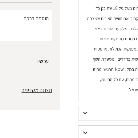
אפשר למצוא רק במלון Now אילת החדש – מלון בוטיק לאורחים מעל גיל 18 שתוכנן כדי
רוב ואת חוויית האירוח שמצפה
 שלכם, מלון עם אווירת בילוי
במנות מדויקות: אירוח
 מפנקות הכוללות מרפסות
אישית בחדרים, ומסעדת השף
Mood עם תפריט מקורי המתחלף לאורך כל שעות היום והלילה.במלון Now תרגישו מה זו
 יוקרתית אמיתית באילת, במרחק של כ-200 מטר מהים, עם כל החוויות,
שראל
תצוגה מקדימה